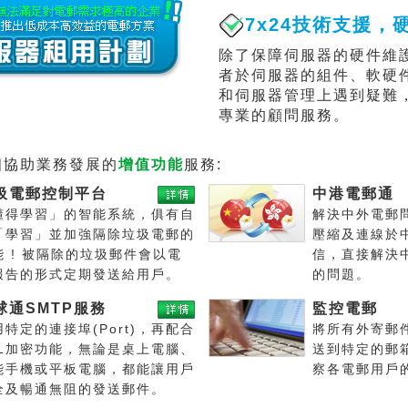
7x24技術支援，
除了保障伺服器的硬件維
者於伺服器的組件、軟硬
和伺服器管理上遇到疑難
專業的顧問服務。
個協助業務發展的
增值功能
服務:
圾電郵控制平台
中港電郵通
懂得學習」的智能系統，俱有自
解決中外電郵
「學習」並加強隔除垃圾電郵的
壓縮及連線於
能 ! 被隔除的垃圾郵件會以電
信，直接解決
報告的形式定期發送給用戶。
的問題。
球通SMTP服務
監控電郵
用特定的連接埠(Port)，再配合
將所有外寄郵
SL加密功能，無論是桌上電腦、
送到特定的郵
能手機或平板電腦，都能讓用戶
察各電郵用戶
全及暢通無阻的發送郵件。