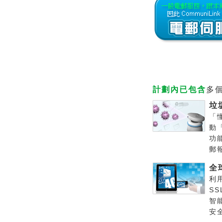
計劃內已包含
多
垃
「
動
功
郵
全
利
S
智
安