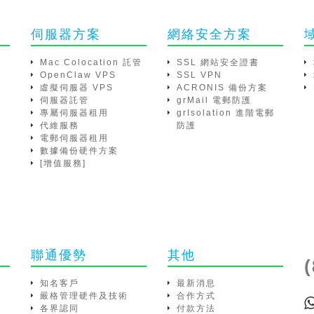
伺服器方案
網絡安全方案
Mac Colocation 託管
SSL 網站安全證書
OpenClaw VPS
SSL VPN
虛擬伺服器 VPS
ACRONIS 備份方案
伺服器託管
grMail 電郵防護
專屬伺服器租用
grIsolation 進階電郵
代維服務
防護
電郵伺服器租用
數據備份硬件方案
[增值服務]
聯通優勢
其他
知名客戶
最新消息
嚴格管理硬件及技術
合作方式
各界認同
付款方法