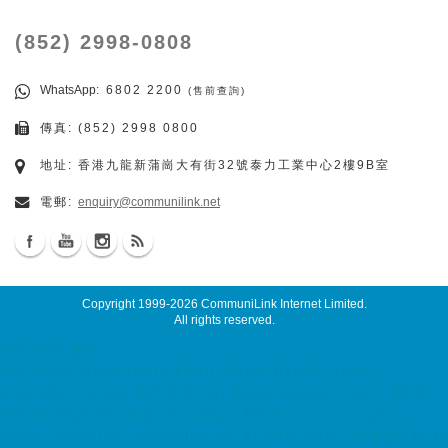
(852) 2998-0808
WhatsApp
: 6802 2200
(售前查詢)
傳真: (852) 2998 0800
地址: 香港九龍新蒲崗大有街32號泰力工業中心2樓9B室
電郵:
enquiry@communilink.net
Copyright 1999-2026
CommuniLink Internet Limited
.
All rights reserved.
域名 DNS 服務
ssd email, cloud email, Email Server Rental, Spam
Controller, Global SMTP, Smart Email System, Catch SMTP,
Offline Email Backup, Secondary MX Record colocation,
server colocation, colocation hk, hk datacenter, 伺服器託管, 托