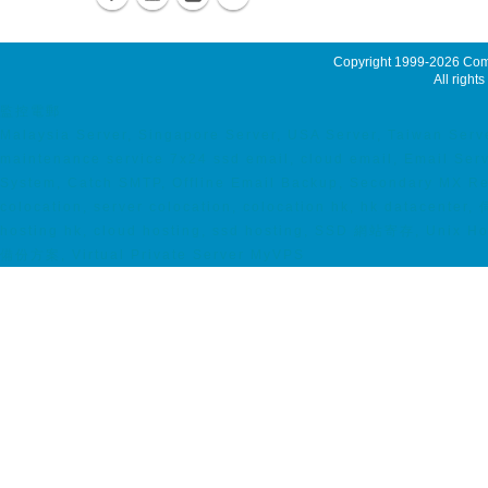
Copyright 1999-2026
Comm
All rights
監控電郵
Malaysia Server, Singapore Server, USA Server, Taiwan Serv
maintenance service 7x24 ssd email, cloud email, Email Ser
System, Catch SMTP, Offline Email Backup, Secondary MX R
colocation, server colocation, colocation hk, hk datac
hosting hk, cloud hosting, ssd hosting, SSD 網站寄存, Unix H
備份方案, Virtual Private Server MyVPS