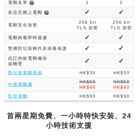
電郵名單
1
2
✓
✓
多語言網上電郵
256 bit
256 bit
電郵安全加密
TLS 加密
TLS 加密
✓
✓
電郵病毒即時過濾
✓
✓
雙層防垃圾郵件及病毒保護
自訂內收電郵備份
✓
✓
或轉寄
防垃圾電郵系統
HK$35
HK$50
HK$50
HK$50
中港電郵通
HK$40
HK$40
監控電郵
HK$90
HK$90
首兩星期免費、一小時特快安裝、24
小時技術支援