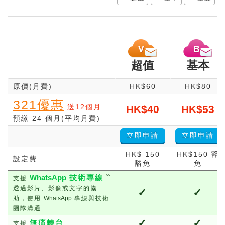
超值
基本
原價(月費)
HK$60
HK$80
321優惠
送12個月
HK$40
HK$53
預繳 24 個月(平均月費)
立即申請
立即申請
HK$ 150
HK$150
豁
設定費
豁免
免
WhatsApp
技術專線
^^
支援
透過影片、影像或文字的協
✓
✓
助，使用
WhatsApp
專線與技術
團隊溝通
✓
✓
無痛轉台
支援