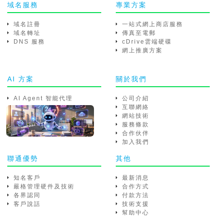
域名服務
專業方案
域名註冊
一站式網上商店服務
域名轉址
傳真至電郵
DNS 服務
cDrive雲端硬碟
網上推廣方案
AI 方案
關於我們
AI Agent 智能代理
公司介紹
互聯網絡
網站技術
服務條款
合作伙伴
加入我們
聯通優勢
其他
知名客戶
最新消息
嚴格管理硬件及技術
合作方式
各界認同
付款方法
客戶說話
技術支援
幫助中心